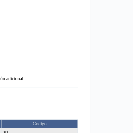
ón adicional
Código
E1