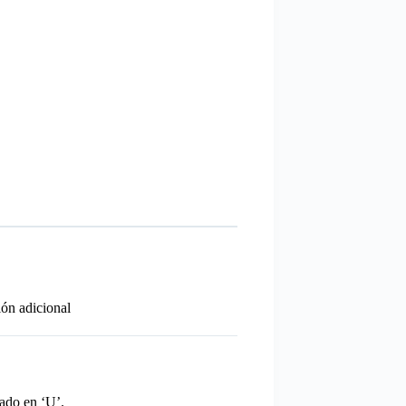
ón adicional
rado en ‘U’.